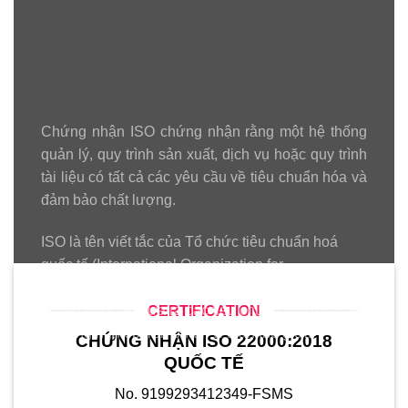
Chứng nhận ISO chứng nhận rằng một hệ thống
quản lý, quy trình sản xuất, dịch vụ hoặc quy trình
tài liệu có tất cả các yêu cầu về tiêu chuẩn hóa và
đảm bảo chất lượng.
ISO là tên viết tắc của Tổ chức tiêu chuẩn hoá
quốc tế (International Organization for
Standardization). ISO là cơ quan thiết lập tiêu
CERTIFICATION
chuẩn quốc tế, đưa ra các tiêu chuẩn thương mại
và công nghiệp trên phạm vi toàn thế giới..
CHỨNG NHẬN ISO 22000:2018
QUỐC TẾ
No. 9199293412349-FSMS