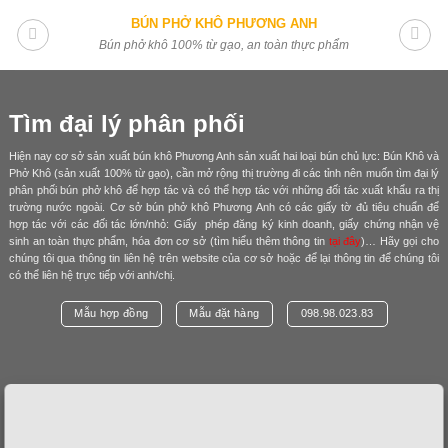
Skip
BÚN PHỞ KHÔ PHƯƠNG ANH
to
Bún phở khô 100% từ gạo, an toàn thực phẩm
content
Tìm đại lý phân phối
Hiện nay cơ sở sản xuất bún khô Phương Anh sản xuất hai loại bún chủ lực: Bún Khô và
Phở Khô (sản xuất 100% từ gạo), cần mở rộng thị trường đi các tỉnh nên muốn tìm đại lý
phân phối bún phở khô để hợp tác và có thể hợp tác với những đối tác xuất khẩu ra thị
trường nước ngoài. Cơ sở bún phở khô Phương Anh có các giấy tờ đủ tiêu chuẩn để
hợp tác với các đối tác lớn/nhỏ: Giấy phép đăng ký kinh doanh, giấy chứng nhận vệ
sinh an toàn thực phẩm, hóa đơn cơ sở (tìm hiểu thêm thông tin
tại đây
)… Hãy gọi cho
chúng tôi qua thông tin liên hệ trên website của cơ sở hoặc để lại thông tin để chúng tôi
có thể liên hệ trực tiếp với anh/chị.
Mẫu hợp đồng
Mẫu đặt hàng
098.98.023.83