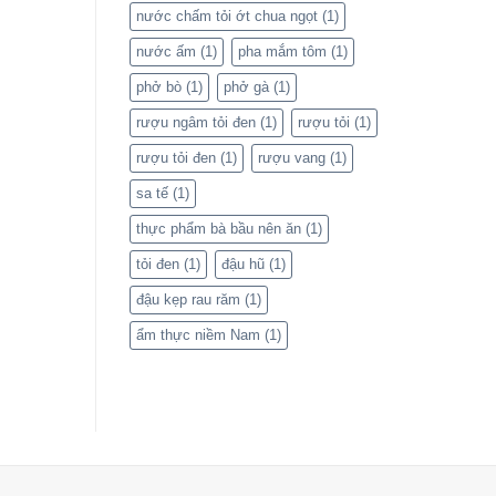
nước chấm tỏi ớt chua ngọt
(1)
nước ấm
(1)
pha mắm tôm
(1)
phở bò
(1)
phở gà
(1)
rượu ngâm tỏi đen
(1)
rượu tỏi
(1)
rượu tỏi đen
(1)
rượu vang
(1)
sa tế
(1)
thực phẩm bà bầu nên ăn
(1)
tỏi đen
(1)
đậu hũ
(1)
đậu kẹp rau răm
(1)
ẩm thực niềm Nam
(1)