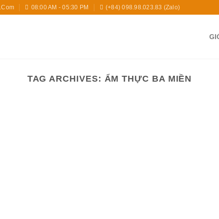
l.com
08:00 AM - 05:30 PM
(+84) 098.98.023.83 (zalo)
GI
TAG ARCHIVES:
ẨM THỰC BA MIỀN