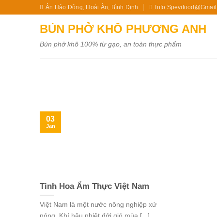
Skip
Ân Hảo Đông, Hoài Ân, Bình Định
Info.spevifood@gmai
to
BÚN PHỞ KHÔ PHƯƠNG ANH
content
Bún phở khô 100% từ gạo, an toàn thực phẩm
03
Jan
Tinh Hoa Ẩm Thực Việt Nam
Việt Nam là một nước nông nghiệp xứ
nóng. Khí hậu nhiệt đới gió mùa [...]