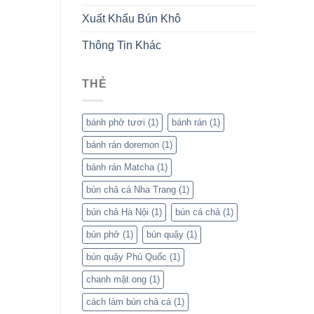
Xuất Khẩu Bún Khô
Thông Tin Khác
THẺ
bánh phở tươi
(1)
bánh rán
(1)
bánh rán doremon
(1)
bánh rán Matcha
(1)
bún chả cá Nha Trang
(1)
bún chả Hà Nội
(1)
bún cá chả
(1)
bún phở
(1)
bún quậy
(1)
bún quậy Phú Quốc
(1)
chanh mật ong
(1)
cách làm bún chả cá
(1)