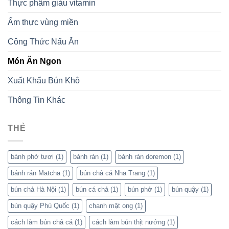
Thực phẩm giàu vitamin
Ẩm thực vùng miền
Công Thức Nấu Ăn
Món Ăn Ngon
Xuất Khẩu Bún Khô
Thông Tin Khác
THẺ
bánh phở tươi
(1)
bánh rán
(1)
bánh rán doremon
(1)
bánh rán Matcha
(1)
bún chả cá Nha Trang
(1)
bún chả Hà Nội
(1)
bún cá chả
(1)
bún phở
(1)
bún quậy
(1)
bún quậy Phú Quốc
(1)
chanh mật ong
(1)
cách làm bún chả cá
(1)
cách làm bún thịt nướng
(1)