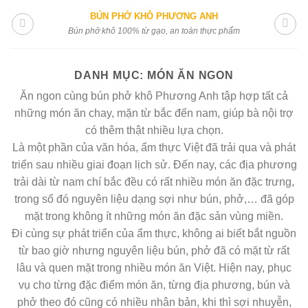
Skip
BÚN PHỞ KHÔ PHƯƠNG ANH
to
Bún phở khô 100% từ gạo, an toàn thực phẩm
content
DANH MỤC:
MÓN ĂN NGON
Ăn ngon cùng bún phở khô Phương Anh tập hợp tất cả
những món ăn chay, mặn từ bắc đến nam, giúp bà nội trợ
có thêm thật nhiều lựa chọn.
Là một phần của văn hóa, ẩm thực Việt đã trải qua và phát
triển sau nhiều giai đoạn lịch sử. Đến nay, các địa phương
trải dài từ nam chí bắc đều có rất nhiều món ăn đặc trưng,
trong số đó nguyên liệu dạng sợi như bún, phở,… đã góp
mặt trong không ít những món ăn đặc sản vùng miền.
Đi cùng sự phát triển của ẩm thực, không ai biết bắt nguồn
từ bao giờ nhưng nguyên liệu bún, phở đã có mặt từ rất
lâu và quen mặt trong nhiều món ăn Việt. Hiện nay, phục
vụ cho từng đặc điểm món ăn, từng địa phương, bún và
phở theo đó cũng có nhiều nhân bản, khi thì sợi nhuyễn,