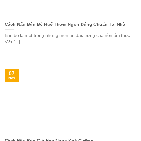
Cách Nấu Bún Bò Huế Thơm Ngon Đúng Chuẩn Tại Nhà
Bún bò là một trong những món ăn đặc trưng của nền ẩm thực
Việt [...]
07
Nov
Cách Nấu Bún Giò Heo Ngon Khó Cưỡng