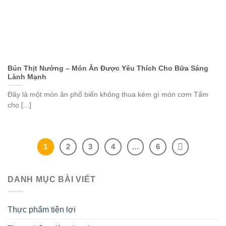
Bún Thịt Nướng – Món Ăn Được Yêu Thích Cho Bữa Sáng
Lành Mạnh
Đây là một món ăn phổ biến không thua kém gì món cơm Tấm
cho [...]
1
2
3
4
…
6
DANH MỤC BÀI VIẾT
Thực phẩm tiện lợi