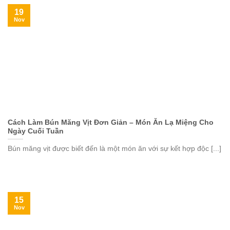
19
Nov
Cách Làm Bún Măng Vịt Đơn Giản – Món Ăn Lạ Miệng Cho
Ngày Cuối Tuần
Bún măng vịt được biết đến là một món ăn với sự kết hợp độc [...]
15
Nov