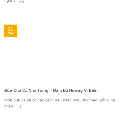
ngọt vị, [...]
21
Nov
Bún Chả Cá Nha Trang – Đậm Đà Hương Vị Biển
Món bún cá sẽ có các cách nấu khác nhau tùy theo mỗi vùng
miền. [...]