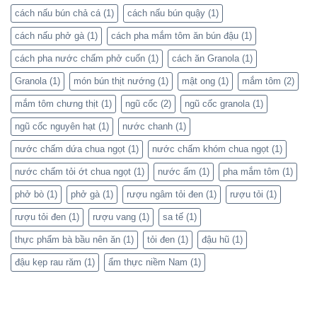
cách nấu bún chả cá
(1)
cách nấu bún quậy
(1)
cách nấu phở gà
(1)
cách pha mắm tôm ăn bún đậu
(1)
cách pha nước chấm phở cuốn
(1)
cách ăn Granola
(1)
Granola
(1)
món bún thịt nướng
(1)
mật ong
(1)
mắm tôm
(2)
mắm tôm chưng thịt
(1)
ngũ cốc
(2)
ngũ cốc granola
(1)
ngũ cốc nguyên hạt
(1)
nước chanh
(1)
nước chấm dứa chua ngọt
(1)
nước chấm khóm chua ngọt
(1)
nước chấm tỏi ớt chua ngọt
(1)
nước ấm
(1)
pha mắm tôm
(1)
phở bò
(1)
phở gà
(1)
rượu ngâm tỏi đen
(1)
rượu tỏi
(1)
rượu tỏi đen
(1)
rượu vang
(1)
sa tế
(1)
thực phẩm bà bầu nên ăn
(1)
tỏi đen
(1)
đậu hũ
(1)
đậu kẹp rau răm
(1)
ẩm thực niềm Nam
(1)