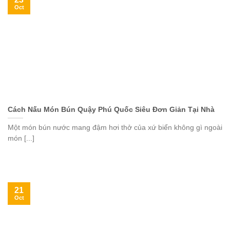
Oct
Cách Nấu Món Bún Quậy Phú Quốc Siêu Đơn Giản Tại Nhà
Một món bún nước mang đậm hơi thở của xứ biển không gì ngoài
món [...]
21
Oct