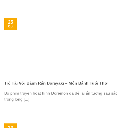
25
Oct
Trổ Tài Với Bánh Rán Dorayaki – Món Bánh Tuổi Thơ
Bộ phim truyện hoạt hình Doremon đã để lại ấn tượng sâu sắc
trong lòng [...]
23