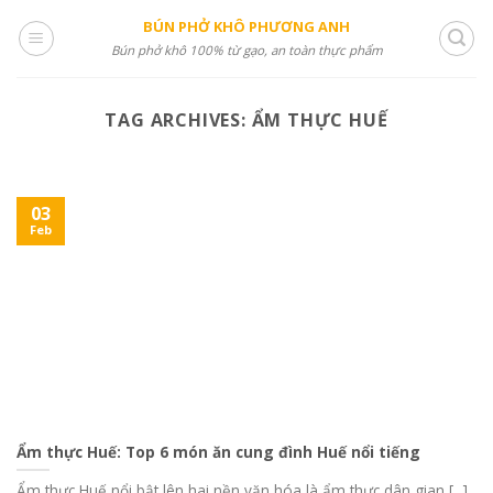
Skip
BÚN PHỞ KHÔ PHƯƠNG ANH
to
Bún phở khô 100% từ gạo, an toàn thực phẩm
content
TAG ARCHIVES:
ẨM THỰC HUẾ
03
Feb
Ẩm thực Huế: Top 6 món ăn cung đình Huế nổi tiếng
Ẩm thực Huế nổi bật lên hai nền văn hóa là ẩm thực dân gian [...]