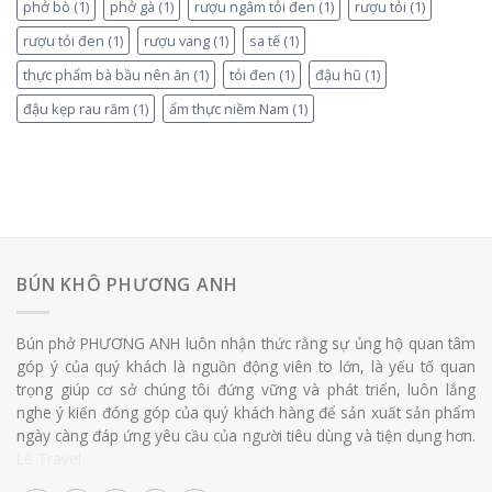
phở bò
(1)
phở gà
(1)
rượu ngâm tỏi đen
(1)
rượu tỏi
(1)
rượu tỏi đen
(1)
rượu vang
(1)
sa tế
(1)
thực phẩm bà bầu nên ăn
(1)
tỏi đen
(1)
đậu hũ
(1)
đậu kẹp rau răm
(1)
ẩm thực niềm Nam
(1)
BÚN KHÔ PHƯƠNG ANH
Bún phở PHƯƠNG ANH luôn nhận thức rằng sự ủng hộ quan tâm
góp ý của quý khách là nguồn động viên to lớn, là yếu tố quan
trọng giúp cơ sở chúng tôi đứng vững và phát triển, luôn lắng
nghe ý kiến đóng góp của quý khách hàng để sản xuất sản phẩm
ngày càng đáp ứng yêu cầu của người tiêu dùng và tiện dụng hơn.
Lê Travel