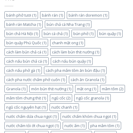
bánh phở tươi
(1)
bánh rán
(1)
bánh rán doremon
(1)
bánh rán Matcha
(1)
bún chả cá Nha Trang
(1)
bún chả Hà Nội
(1)
bún cá chả
(1)
bún phở
(1)
bún quậy
(1)
bún quậy Phú Quốc
(1)
chanh mật ong
(1)
cách làm bún chả cá
(1)
cách làm bún thịt nướng
(1)
cách nấu bún chả cá
(1)
cách nấu bún quậy
(1)
cách nấu phở gà
(1)
cách pha mắm tôm ăn bún đậu
(1)
cách pha nước chấm phở cuốn
(1)
cách ăn Granola
(1)
Granola
(1)
món bún thịt nướng
(1)
mật ong
(1)
mắm tôm
(2)
mắm tôm chưng thịt
(1)
ngũ cốc
(2)
ngũ cốc granola
(1)
ngũ cốc nguyên hạt
(1)
nước chanh
(1)
nước chấm dứa chua ngọt
(1)
nước chấm khóm chua ngọt
(1)
nước chấm tỏi ớt chua ngọt
(1)
nước ấm
(1)
pha mắm tôm
(1)