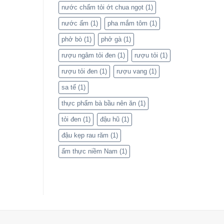
nước chấm tỏi ớt chua ngọt
(1)
nước ấm
(1)
pha mắm tôm
(1)
phở bò
(1)
phở gà
(1)
rượu ngâm tỏi đen
(1)
rượu tỏi
(1)
rượu tỏi đen
(1)
rượu vang
(1)
sa tế
(1)
thực phẩm bà bầu nên ăn
(1)
tỏi đen
(1)
đậu hũ
(1)
đậu kẹp rau răm
(1)
ẩm thực niềm Nam
(1)