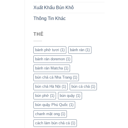
Xuất Khẩu Bún Khô
Thông Tin Khác
THẺ
bánh phở tươi
(1)
bánh rán
(1)
bánh rán doremon
(1)
bánh rán Matcha
(1)
bún chả cá Nha Trang
(1)
bún chả Hà Nội
(1)
bún cá chả
(1)
bún phở
(1)
bún quậy
(1)
bún quậy Phú Quốc
(1)
chanh mật ong
(1)
cách làm bún chả cá
(1)