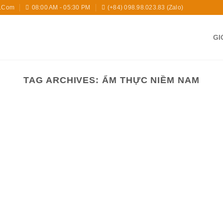
l.com
08:00 AM - 05:30 PM
(+84) 098.98.023.83 (zalo)
GI
TAG ARCHIVES:
ẨM THỰC NIỀM NAM