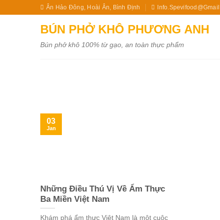
Skip
Ân Hảo Đông, Hoài Ân, Bình Định
Info.spevifood@gmai
to
BÚN PHỞ KHÔ PHƯƠNG ANH
content
Bún phở khô 100% từ gạo, an toàn thực phẩm
03
Jan
Những Điều Thú Vị Về Ẩm Thực
Ba Miền Việt Nam
Khám phá ẩm thực Việt Nam là một cuộc