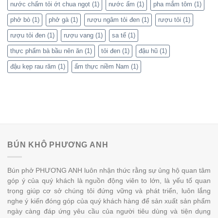
nước chấm tỏi ớt chua ngọt
(1)
nước ấm
(1)
pha mắm tôm
(1)
phở bò
(1)
phở gà
(1)
rượu ngâm tỏi đen
(1)
rượu tỏi
(1)
rượu tỏi đen
(1)
rượu vang
(1)
sa tế
(1)
thực phẩm bà bầu nên ăn
(1)
tỏi đen
(1)
đậu hũ
(1)
đậu kẹp rau răm
(1)
ẩm thực niềm Nam
(1)
BÚN KHÔ PHƯƠNG ANH
Bún phở PHƯƠNG ANH luôn nhận thức rằng sự ủng hộ quan tâm
góp ý của quý khách là nguồn động viên to lớn, là yếu tố quan
trọng giúp cơ sở chúng tôi đứng vững và phát triển, luôn lắng
nghe ý kiến đóng góp của quý khách hàng để sản xuất sản phẩm
ngày càng đáp ứng yêu cầu của người tiêu dùng và tiện dụng