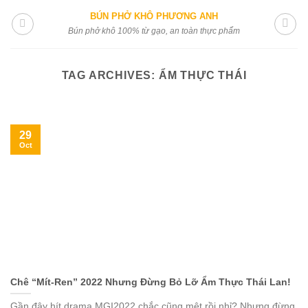
Skip
BÚN PHỞ KHÔ PHƯƠNG ANH
to
Bún phở khô 100% từ gạo, an toàn thực phẩm
content
TAG ARCHIVES:
ẨM THỰC THÁI
29
Oct
Chê “Mít-Ren” 2022 Nhưng Đừng Bỏ Lỡ Ẩm Thực Thái Lan!
Gần đây hít drama MGI2022 chắc cũng mệt rồi nhỉ? Nhưng đừng