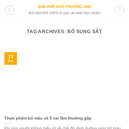
Skip
BÚN PHỞ KHÔ PHƯƠNG ANH
to
Bún phở khô 100% từ gạo, an toàn thực phẩm
content
TAG ARCHIVES:
BỔ SUNG SẮT
13
Dec
Thực phẩm bổ máu và 5 sai lầm thường gặp
Khi mọi người không hiểu rõ về chế độ dinh dưỡng giúp bổ máu,