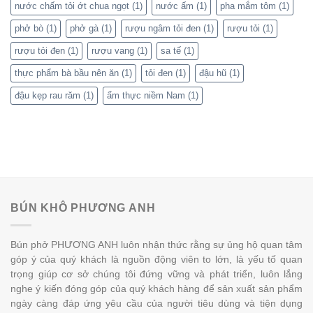
nước chấm tỏi ớt chua ngọt
(1)
nước ấm
(1)
pha mắm tôm
(1)
phở bò
(1)
phở gà
(1)
rượu ngâm tỏi đen
(1)
rượu tỏi
(1)
rượu tỏi đen
(1)
rượu vang
(1)
sa tế
(1)
thực phẩm bà bầu nên ăn
(1)
tỏi đen
(1)
đậu hũ
(1)
đậu kẹp rau răm
(1)
ẩm thực niềm Nam
(1)
BÚN KHÔ PHƯƠNG ANH
Bún phở PHƯƠNG ANH luôn nhận thức rằng sự ủng hộ quan tâm
góp ý của quý khách là nguồn động viên to lớn, là yếu tố quan
trọng giúp cơ sở chúng tôi đứng vững và phát triển, luôn lắng
nghe ý kiến đóng góp của quý khách hàng để sản xuất sản phẩm
ngày càng đáp ứng yêu cầu của người tiêu dùng và tiện dụng