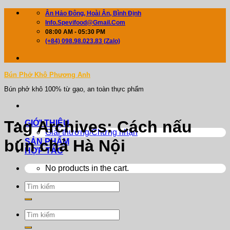
Skip
Ân Hảo Đông, Hoài Ân, Bình Định
to
Info.spevifood@gmail.com
content
08:00 AM - 05:30 PM
(+84) 098.98.023.83 (zalo)
Bún Phở Khô Phương Anh
Bún phở khô 100% từ gạo, an toàn thực phẩm
Tag Archives:
Cách nấu
GIỚI THIỆU
Giải thưởng/Chứng nhận
bún chả Hà Nội
SẢN PHẨM
HỢP TÁC
No products in the cart.
Search
for:
Search
for: