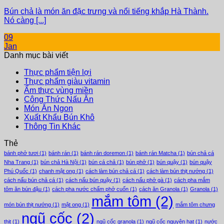
Bún chả là món ăn đặc trưng và nổi tiếng khắp Hà Thành.
Nó càng [...]
09
Jan
Danh mục bài viết
Thực phẩm tiện lợi
Thực phẩm giàu vitamin
Ẩm thực vùng miền
Công Thức Nấu Ăn
Món Ăn Ngon
Xuất Khẩu Bún Khô
Thông Tin Khác
Thẻ
bánh phở tươi
(1)
bánh rán
(1)
bánh rán doremon
(1)
bánh rán Matcha
(1)
bún chả cá
Nha Trang
(1)
bún chả Hà Nội
(1)
bún cá chả
(1)
bún phở
(1)
bún quậy
(1)
bún quậy
Phú Quốc
(1)
chanh mật ong
(1)
cách làm bún chả cá
(1)
cách làm bún thịt nướng
(1)
cách nấu bún chả cá
(1)
cách nấu bún quậy
(1)
cách nấu phở gà
(1)
cách pha mắm
tôm ăn bún đậu
(1)
cách pha nước chấm phở cuốn
(1)
cách ăn Granola
(1)
Granola
(1)
mắm tôm
(2)
món bún thịt nướng
(1)
mật ong
(1)
mắm tôm chưng
ngũ cốc
(2)
thịt
(1)
ngũ cốc granola
(1)
ngũ cốc nguyên hạt
(1)
nước