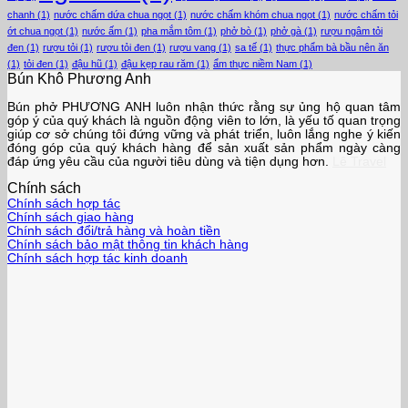
chanh
(1)
nước chấm dứa chua ngọt
(1)
nước chấm khóm chua ngọt
(1)
nước chấm tỏi
ớt chua ngọt
(1)
nước ấm
(1)
pha mắm tôm
(1)
phở bò
(1)
phở gà
(1)
rượu ngâm tỏi
đen
(1)
rượu tỏi
(1)
rượu tỏi đen
(1)
rượu vang
(1)
sa tế
(1)
thực phẩm bà bầu nên ăn
(1)
tỏi đen
(1)
đậu hũ
(1)
đậu kẹp rau răm
(1)
ẩm thực niềm Nam
(1)
Bún Khô Phương Anh
Bún phở PHƯƠNG ANH luôn nhận thức rằng sự ủng hộ quan tâm
góp ý của quý khách là nguồn động viên to lớn, là yếu tố quan trọng
giúp cơ sở chúng tôi đứng vững và phát triển, luôn lắng nghe ý kiến
đóng góp của quý khách hàng để sản xuất sản phẩm ngày càng
đáp ứng yêu cầu của người tiêu dùng và tiện dụng hơn.
Lê Travel
Chính sách
Chính sách hợp tác
Chính sách giao hàng
Chính sách đổi/trả hàng và hoàn tiền
Chính sách bảo mật thông tin khách hàng
Chính sách hợp tác kinh doanh