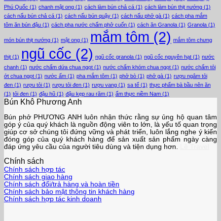
Phú Quốc
(1)
chanh mật ong
(1)
cách làm bún chả cá
(1)
cách làm bún thịt nướng
(1)
cách nấu bún chả cá
(1)
cách nấu bún quậy
(1)
cách nấu phở gà
(1)
cách pha mắm
tôm ăn bún đậu
(1)
cách pha nước chấm phở cuốn
(1)
cách ăn Granola
(1)
Granola
(1)
mắm tôm
(2)
món bún thịt nướng
(1)
mật ong
(1)
mắm tôm chưng
ngũ cốc
(2)
thịt
(1)
ngũ cốc granola
(1)
ngũ cốc nguyên hạt
(1)
nước
chanh
(1)
nước chấm dứa chua ngọt
(1)
nước chấm khóm chua ngọt
(1)
nước chấm tỏi
ớt chua ngọt
(1)
nước ấm
(1)
pha mắm tôm
(1)
phở bò
(1)
phở gà
(1)
rượu ngâm tỏi
đen
(1)
rượu tỏi
(1)
rượu tỏi đen
(1)
rượu vang
(1)
sa tế
(1)
thực phẩm bà bầu nên ăn
(1)
tỏi đen
(1)
đậu hũ
(1)
đậu kẹp rau răm
(1)
ẩm thực niềm Nam
(1)
Bún Khô Phương Anh
Bún phở PHƯƠNG ANH luôn nhận thức rằng sự ủng hộ quan tâm
góp ý của quý khách là nguồn động viên to lớn, là yếu tố quan trọng
giúp cơ sở chúng tôi đứng vững và phát triển, luôn lắng nghe ý kiến
đóng góp của quý khách hàng để sản xuất sản phẩm ngày càng
đáp ứng yêu cầu của người tiêu dùng và tiện dụng hơn.
Lê Travel
Chính sách
Chính sách hợp tác
Chính sách giao hàng
Chính sách đổi/trả hàng và hoàn tiền
Chính sách bảo mật thông tin khách hàng
Chính sách hợp tác kinh doanh