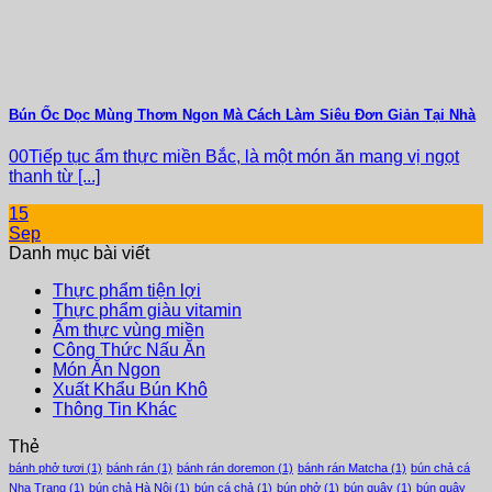
Bún Ốc Dọc Mùng Thơm Ngon Mà Cách Làm Siêu Đơn Giản Tại Nhà
00Tiếp tục ẩm thực miền Bắc, là một món ăn mang vị ngọt
thanh từ [...]
15
Sep
Danh mục bài viết
Thực phẩm tiện lợi
Thực phẩm giàu vitamin
Ẩm thực vùng miền
Công Thức Nấu Ăn
Món Ăn Ngon
Xuất Khẩu Bún Khô
Thông Tin Khác
Thẻ
bánh phở tươi
(1)
bánh rán
(1)
bánh rán doremon
(1)
bánh rán Matcha
(1)
bún chả cá
Nha Trang
(1)
bún chả Hà Nội
(1)
bún cá chả
(1)
bún phở
(1)
bún quậy
(1)
bún quậy