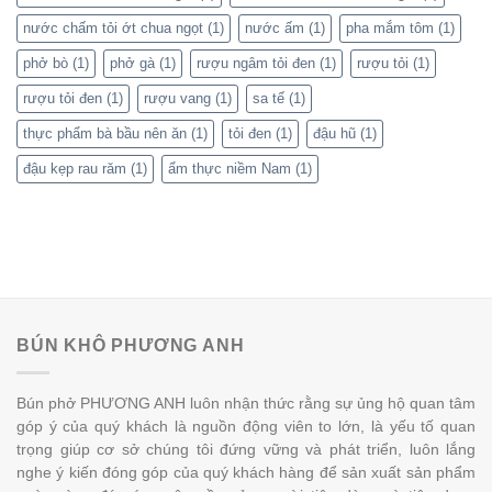
nước chấm tỏi ớt chua ngọt
(1)
nước ấm
(1)
pha mắm tôm
(1)
phở bò
(1)
phở gà
(1)
rượu ngâm tỏi đen
(1)
rượu tỏi
(1)
rượu tỏi đen
(1)
rượu vang
(1)
sa tế
(1)
thực phẩm bà bầu nên ăn
(1)
tỏi đen
(1)
đậu hũ
(1)
đậu kẹp rau răm
(1)
ẩm thực niềm Nam
(1)
BÚN KHÔ PHƯƠNG ANH
Bún phở PHƯƠNG ANH luôn nhận thức rằng sự ủng hộ quan tâm
góp ý của quý khách là nguồn động viên to lớn, là yếu tố quan
trọng giúp cơ sở chúng tôi đứng vững và phát triển, luôn lắng
nghe ý kiến đóng góp của quý khách hàng để sản xuất sản phẩm