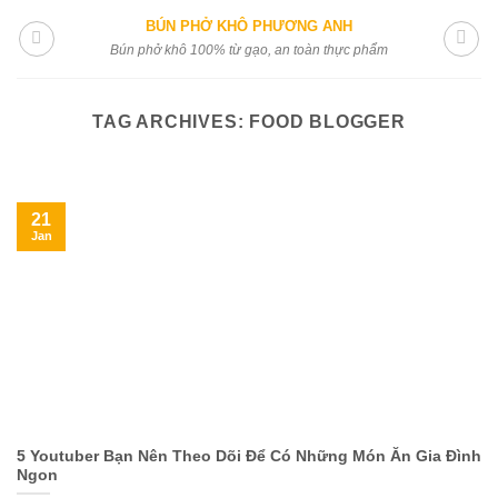
Skip
BÚN PHỞ KHÔ PHƯƠNG ANH
to
Bún phở khô 100% từ gạo, an toàn thực phẩm
content
TAG ARCHIVES:
FOOD BLOGGER
21
Jan
5 Youtuber Bạn Nên Theo Dõi Để Có Những Món Ăn Gia Đình
Ngon