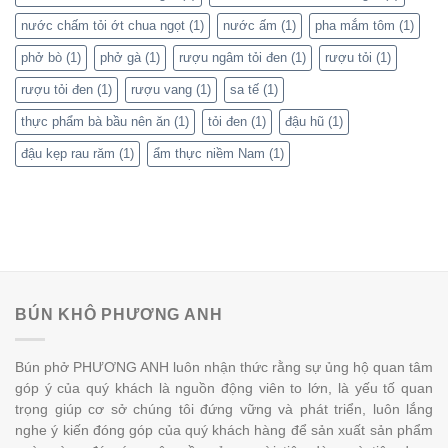
nước chấm tỏi ớt chua ngọt
(1)
nước ấm
(1)
pha mắm tôm
(1)
phở bò
(1)
phở gà
(1)
rượu ngâm tỏi đen
(1)
rượu tỏi
(1)
rượu tỏi đen
(1)
rượu vang
(1)
sa tế
(1)
thực phẩm bà bầu nên ăn
(1)
tỏi đen
(1)
đậu hũ
(1)
đậu kẹp rau răm
(1)
ẩm thực niềm Nam
(1)
BÚN KHÔ PHƯƠNG ANH
Bún phở PHƯƠNG ANH luôn nhận thức rằng sự ủng hộ quan tâm
góp ý của quý khách là nguồn động viên to lớn, là yếu tố quan
trọng giúp cơ sở chúng tôi đứng vững và phát triển, luôn lắng
nghe ý kiến đóng góp của quý khách hàng để sản xuất sản phẩm