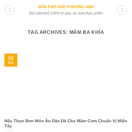
Skip
BÚN PHỞ KHÔ PHƯƠNG ANH
to
Bún phở khô 100% từ gạo, an toàn thực phẩm
content
TAG ARCHIVES:
MẮM BA KHÍA
02
Dec
Nấu Thực Đơn Món Ăn Dân Dã Cho Mâm Cơm Chuẩn Vị Miền
Tây