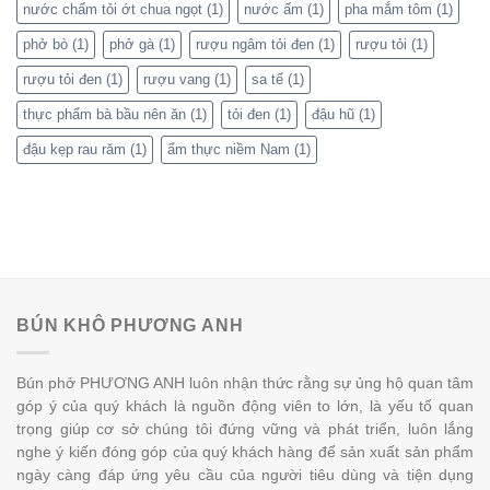
nước chấm tỏi ớt chua ngọt
(1)
nước ấm
(1)
pha mắm tôm
(1)
phở bò
(1)
phở gà
(1)
rượu ngâm tỏi đen
(1)
rượu tỏi
(1)
rượu tỏi đen
(1)
rượu vang
(1)
sa tế
(1)
thực phẩm bà bầu nên ăn
(1)
tỏi đen
(1)
đậu hũ
(1)
đậu kẹp rau răm
(1)
ẩm thực niềm Nam
(1)
BÚN KHÔ PHƯƠNG ANH
Bún phở PHƯƠNG ANH luôn nhận thức rằng sự ủng hộ quan tâm
góp ý của quý khách là nguồn động viên to lớn, là yếu tố quan
trọng giúp cơ sở chúng tôi đứng vững và phát triển, luôn lắng
nghe ý kiến đóng góp của quý khách hàng để sản xuất sản phẩm
ngày càng đáp ứng yêu cầu của người tiêu dùng và tiện dụng