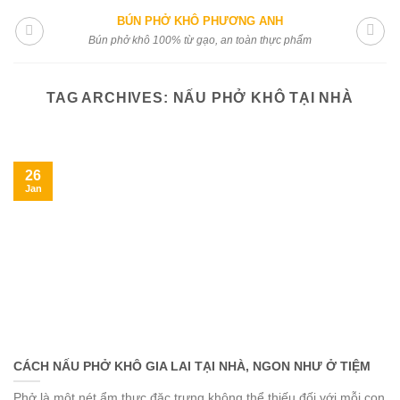
Skip
BÚN PHỞ KHÔ PHƯƠNG ANH
to
Bún phở khô 100% từ gạo, an toàn thực phẩm
content
TAG ARCHIVES:
NẤU PHỞ KHÔ TẠI NHÀ
26
Jan
CÁCH NẤU PHỞ KHÔ GIA LAI TẠI NHÀ, NGON NHƯ Ở TIỆM
Phở là một nét ẩm thực đặc trưng không thể thiếu đối với mỗi con