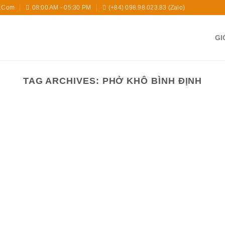
l.com
08:00 AM - 05:30 PM
(+84) 098.98.023.83 (zalo)
GI
TAG ARCHIVES:
PHỞ KHÔ BÌNH ĐỊNH