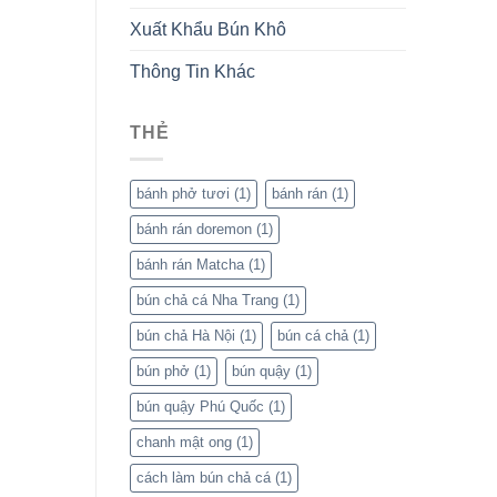
Xuất Khẩu Bún Khô
Thông Tin Khác
THẺ
bánh phở tươi
(1)
bánh rán
(1)
bánh rán doremon
(1)
bánh rán Matcha
(1)
bún chả cá Nha Trang
(1)
bún chả Hà Nội
(1)
bún cá chả
(1)
bún phở
(1)
bún quậy
(1)
bún quậy Phú Quốc
(1)
chanh mật ong
(1)
cách làm bún chả cá
(1)