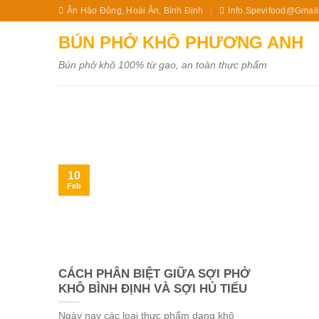
Skip
Ân Hảo Đông, Hoài Ân, Bình Định
Info.spevifood@gmai
to
BÚN PHỞ KHÔ PHƯƠNG ANH
content
Bún phở khô 100% từ gạo, an toàn thực phẩm
10
Feb
CÁCH PHÂN BIỆT GIỮA SỢI PHỞ
KHÔ BÌNH ĐỊNH VÀ SỢI HỦ TIẾU
Ngày nay các loại thực phẩm dạng khô