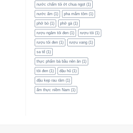
nước chấm tỏi ớt chua ngọt
(1)
nước ấm
(1)
pha mắm tôm
(1)
phở bò
(1)
phở gà
(1)
rượu ngâm tỏi đen
(1)
rượu tỏi
(1)
rượu tỏi đen
(1)
rượu vang
(1)
sa tế
(1)
thực phẩm bà bầu nên ăn
(1)
tỏi đen
(1)
đậu hũ
(1)
đậu kẹp rau răm
(1)
ẩm thực niềm Nam
(1)