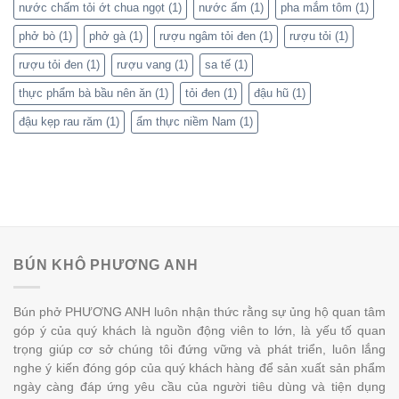
nước chấm tỏi ớt chua ngọt
(1)
nước ấm
(1)
pha mắm tôm
(1)
phở bò
(1)
phở gà
(1)
rượu ngâm tỏi đen
(1)
rượu tỏi
(1)
rượu tỏi đen
(1)
rượu vang
(1)
sa tế
(1)
thực phẩm bà bầu nên ăn
(1)
tỏi đen
(1)
đậu hũ
(1)
đậu kẹp rau răm
(1)
ẩm thực niềm Nam
(1)
BÚN KHÔ PHƯƠNG ANH
Bún phở PHƯƠNG ANH luôn nhận thức rằng sự ủng hộ quan tâm
góp ý của quý khách là nguồn động viên to lớn, là yếu tố quan
trọng giúp cơ sở chúng tôi đứng vững và phát triển, luôn lắng
nghe ý kiến đóng góp của quý khách hàng để sản xuất sản phẩm
ngày càng đáp ứng yêu cầu của người tiêu dùng và tiện dụng