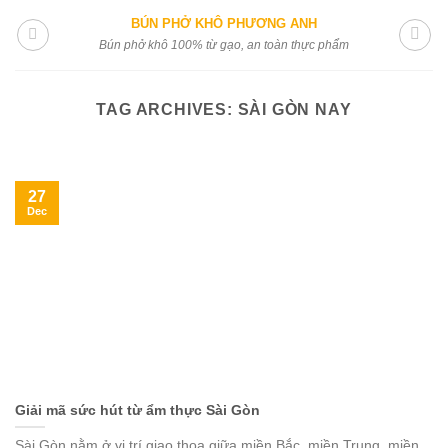
Skip
BÚN PHỞ KHÔ PHƯƠNG ANH
to
Bún phở khô 100% từ gạo, an toàn thực phẩm
content
TAG ARCHIVES:
SÀI GÒN NAY
27
Dec
Giải mã sức hút từ ẩm thực Sài Gòn
Sài Gòn nằm ở vị trí giao thoa giữa miền Bắc, miền Trung, miền