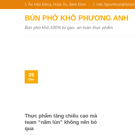
Skip
Ân Hảo Đông, Hoài Ân, Bình Định
Info.spevifood@gmai
to
BÚN PHỞ KHÔ PHƯƠNG ANH
content
Bún phở khô 100% từ gạo, an toàn thực phẩm
09
Dec
Thực phẩm tăng chiều cao mà
team “nấm lùn” không nên bỏ
qua