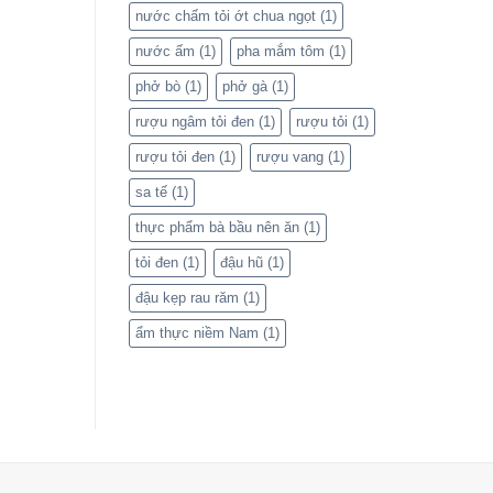
nước chấm tỏi ớt chua ngọt
(1)
nước ấm
(1)
pha mắm tôm
(1)
phở bò
(1)
phở gà
(1)
rượu ngâm tỏi đen
(1)
rượu tỏi
(1)
rượu tỏi đen
(1)
rượu vang
(1)
sa tế
(1)
thực phẩm bà bầu nên ăn
(1)
tỏi đen
(1)
đậu hũ
(1)
đậu kẹp rau răm
(1)
ẩm thực niềm Nam
(1)