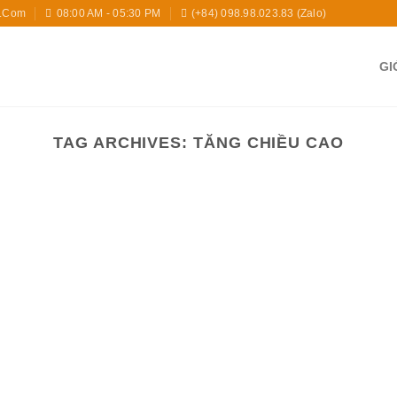
l.com
08:00 AM - 05:30 PM
(+84) 098.98.023.83 (zalo)
GI
TAG ARCHIVES:
TĂNG CHIỀU CAO