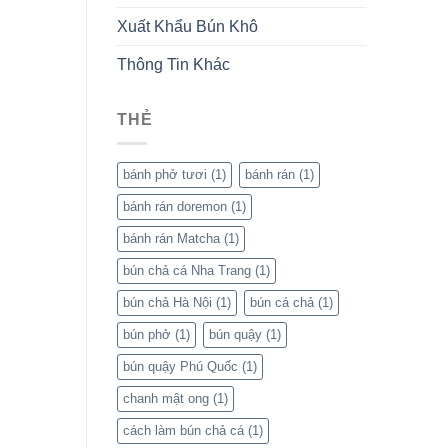
Xuất Khẩu Bún Khô
Thông Tin Khác
THẺ
bánh phở tươi
(1)
bánh rán
(1)
bánh rán doremon
(1)
bánh rán Matcha
(1)
bún chả cá Nha Trang
(1)
bún chả Hà Nội
(1)
bún cá chả
(1)
bún phở
(1)
bún quậy
(1)
bún quậy Phú Quốc
(1)
chanh mật ong
(1)
cách làm bún chả cá
(1)