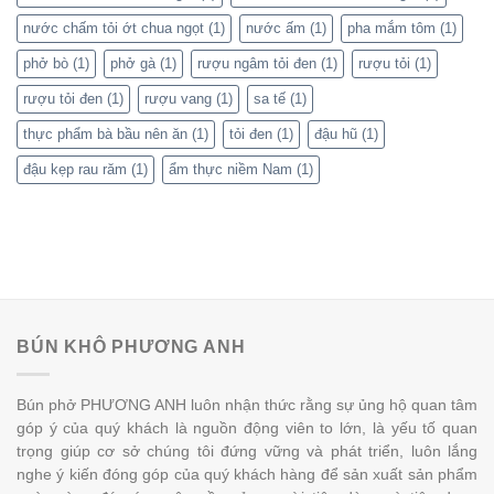
nước chấm tỏi ớt chua ngọt
(1)
nước ấm
(1)
pha mắm tôm
(1)
phở bò
(1)
phở gà
(1)
rượu ngâm tỏi đen
(1)
rượu tỏi
(1)
rượu tỏi đen
(1)
rượu vang
(1)
sa tế
(1)
thực phẩm bà bầu nên ăn
(1)
tỏi đen
(1)
đậu hũ
(1)
đậu kẹp rau răm
(1)
ẩm thực niềm Nam
(1)
BÚN KHÔ PHƯƠNG ANH
Bún phở PHƯƠNG ANH luôn nhận thức rằng sự ủng hộ quan tâm
góp ý của quý khách là nguồn động viên to lớn, là yếu tố quan
trọng giúp cơ sở chúng tôi đứng vững và phát triển, luôn lắng
nghe ý kiến đóng góp của quý khách hàng để sản xuất sản phẩm