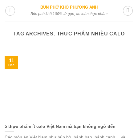
Skip
BÚN PHỞ KHÔ PHƯƠNG ANH
to
Bún phở khô 100% từ gạo, an toàn thực phẩm
content
TAG ARCHIVES:
THỰC PHẨM NHIỀU CALO
11
Dec
5 thực phẩm ít calo Việt Nam mà bạn không ngờ đến
Các món ăn Việt Nam như bún bò, bánh bao, bánh canh… và