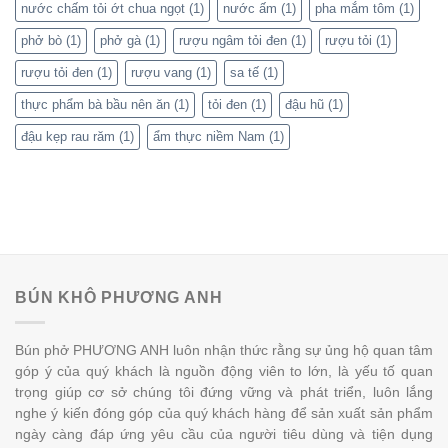
nước chấm tỏi ớt chua ngọt
(1)
nước ấm
(1)
pha mắm tôm
(1)
phở bò
(1)
phở gà
(1)
rượu ngâm tỏi đen
(1)
rượu tỏi
(1)
rượu tỏi đen
(1)
rượu vang
(1)
sa tế
(1)
thực phẩm bà bầu nên ăn
(1)
tỏi đen
(1)
đậu hũ
(1)
đậu kẹp rau răm
(1)
ẩm thực niềm Nam
(1)
BÚN KHÔ PHƯƠNG ANH
Bún phở PHƯƠNG ANH luôn nhận thức rằng sự ủng hộ quan tâm
góp ý của quý khách là nguồn động viên to lớn, là yếu tố quan
trọng giúp cơ sở chúng tôi đứng vững và phát triển, luôn lắng
nghe ý kiến đóng góp của quý khách hàng để sản xuất sản phẩm
ngày càng đáp ứng yêu cầu của người tiêu dùng và tiện dụng