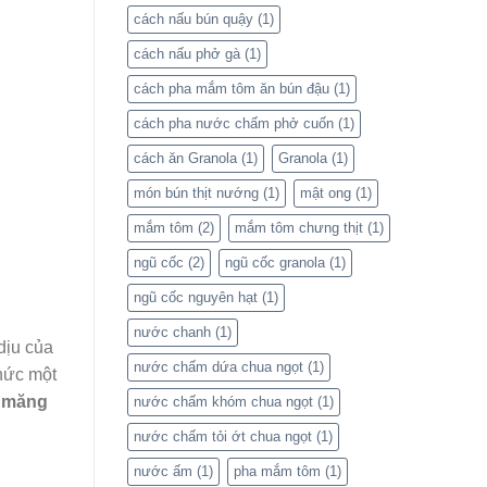
cách nấu bún quậy
(1)
cách nấu phở gà
(1)
cách pha mắm tôm ăn bún đậu
(1)
cách pha nước chấm phở cuốn
(1)
cách ăn Granola
(1)
Granola
(1)
món bún thịt nướng
(1)
mật ong
(1)
mắm tôm
(2)
mắm tôm chưng thịt
(1)
ngũ cốc
(2)
ngũ cốc granola
(1)
ngũ cốc nguyên hạt
(1)
nước chanh
(1)
dịu của
nước chấm dứa chua ngọt
(1)
hức một
n măng
nước chấm khóm chua ngọt
(1)
nước chấm tỏi ớt chua ngọt
(1)
nước ấm
(1)
pha mắm tôm
(1)