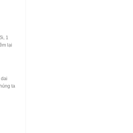
i, 1
êm lại
 dai
chúng ta