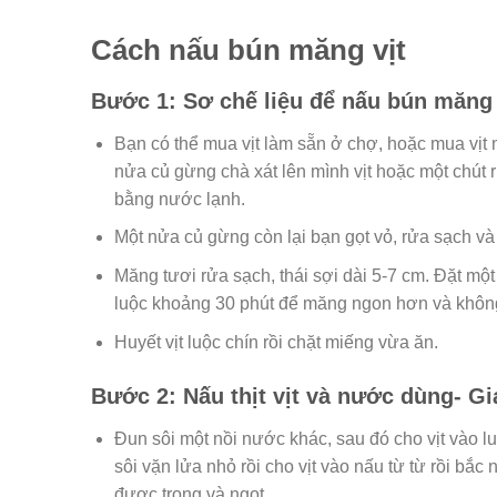
Cách nấu bún măng vịt
Bước 1: Sơ chế liệu để nấu bún măng 
Bạn có thể mua vịt làm sẵn ở chợ, hoặc mua vịt
nửa củ gừng chà xát lên mình vịt hoặc một chút 
bằng nước lạnh.
Một nửa củ gừng còn lại bạn gọt vỏ, rửa sạch v
Măng tươi rửa sạch, thái sợi dài 5-7 cm. Đặt mộ
luộc khoảng 30 phút để măng ngon hơn và không 
Huyết vịt luộc chín rồi chặt miếng vừa ăn.
Bước 2: Nấu thịt vịt và nước dùng- Gi
Đun sôi một nồi nước khác, sau đó cho vịt vào l
sôi vặn lửa nhỏ rồi cho vịt vào nấu từ từ rồi bắc
được trong và ngọt.