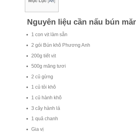
Mục Lục
[
Ẩn
]
Nguyên liệu cần nấu bún măn
1 con vịt làm sẵn
2 gói Bún khô Phương Anh
200g tiết vịt
500g măng tươi
2 củ gừng
1 củ tỏi khô
1 củ hành khô
3 cây hành lá
1 quả chanh
Gia vị