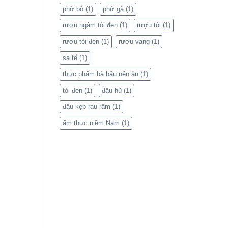
phở bò
(1)
phở gà
(1)
rượu ngâm tỏi đen
(1)
rượu tỏi
(1)
rượu tỏi đen
(1)
rượu vang
(1)
sa tế
(1)
thực phẩm bà bầu nên ăn
(1)
tỏi đen
(1)
đậu hũ
(1)
đậu kẹp rau răm
(1)
ẩm thực niềm Nam
(1)