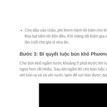
Cho dầu vào chảo, phi thơm hành tỏi băm cho thơ
thìa hạt nêm rồi trộn đều. Khi măng đã thấm gia 
lần cuối cho gia vị vừa ăn.
Bước 3: Bí quyết luộc bún khô Phươn
Cho bún khô ngâm nước khoảng 5 phút trước khi lu
ngon hơn rất nhiều. Sau khi ngâm thì cho bún luộc 
vớt bún ra và xả với nước lạnh để sợi bún được da