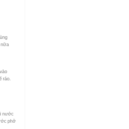
dùng
n nữa
 vào
 ráo.
hi nước
nước phở