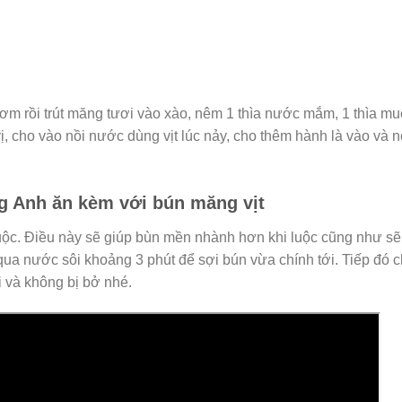
m rồi trút măng tươi vào xào, nêm 1 thìa nước mắm, 1 thìa muố
vị, cho vào nồi nước dùng vịt lúc nảy, cho thêm hành là vào và n
g Anh ăn kèm với bún măng vịt
ộc. Điều này sẽ giúp bùn mền nhành hơn khi luộc cũng như sẽ
qua nước sôi khoảng 3 phút để sợi bún vừa chính tới. Tiếp đó 
i và không bị bở nhé.