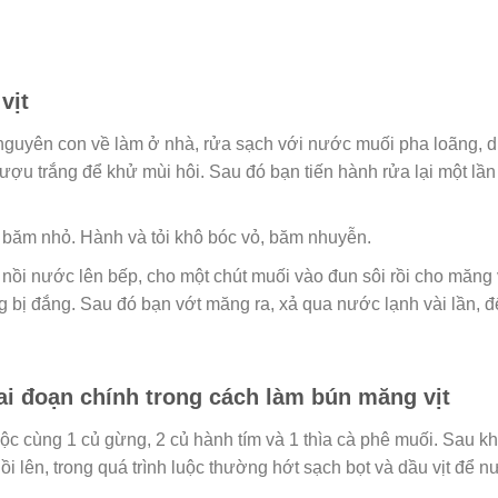
vịt
 nguyên con về làm ở nhà, rửa sạch với nước muối pha loãng, 
rượu trắng để khử mùi hôi. Sau đó bạn tiến hành rửa lại một lầ
à băm nhỏ. Hành và tỏi khô bóc vỏ, băm nhuyễn.
t nồi nước lên bếp, cho một chút muối vào đun sôi rồi cho măng
bị đắng. Sau đó bạn vớt măng ra, xả qua nước lạnh vài lần, để
ai đoạn chính trong cách làm bún măng vịt
uộc cùng 1 củ gừng, 2 củ hành tím và 1 thìa cà phê muối. Sau k
 nồi lên, trong quá trình luộc thường hớt sạch bọt và dầu vịt để 