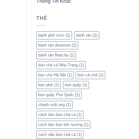
Thông Tin Khác
THẺ
bánh phở tươi
(1)
bánh rán
(1)
bánh rán doremon
(1)
bánh rán Matcha
(1)
bún chả cá Nha Trang
(1)
bún chả Hà Nội
(1)
bún cá chả
(1)
bún phở
(1)
bún quậy
(1)
bún quậy Phú Quốc
(1)
chanh mật ong
(1)
cách làm bún chả cá
(1)
cách làm bún thịt nướng
(1)
cách nấu bún chả cá
(1)