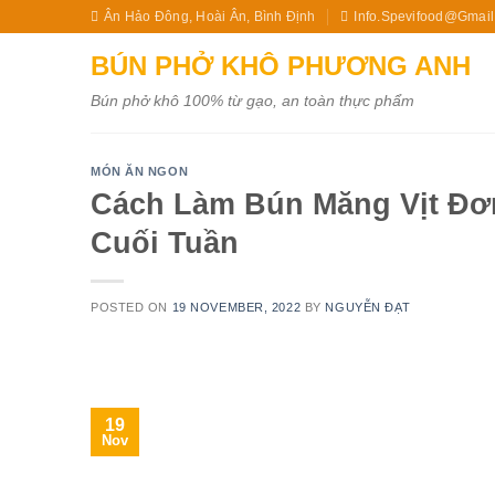
Skip
Ân Hảo Đông, Hoài Ân, Bình Định
Info.spevifood@gmai
to
BÚN PHỞ KHÔ PHƯƠNG ANH
content
Bún phở khô 100% từ gạo, an toàn thực phẩm
MÓN ĂN NGON
Cách Làm Bún Măng Vịt Đơ
Cuối Tuần
POSTED ON
19 NOVEMBER, 2022
BY
NGUYỄN ĐẠT
19
Nov