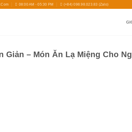
l.com
08:00 AM - 05:30 PM
(+84) 098.98.023.83 (zalo)
GI
n Giản – Món Ăn Lạ Miệng Cho N