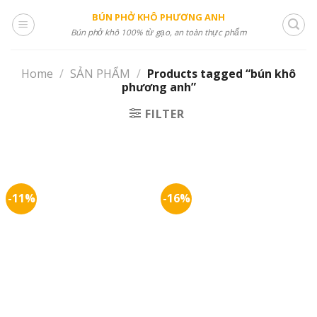
Skip
BÚN PHỞ KHÔ PHƯƠNG ANH
to
Bún phở khô 100% từ gạo, an toàn thực phẩm
content
Home
/
SẢN PHẨM
/
Products tagged “bún khô
phương anh”
FILTER
-11%
-16%