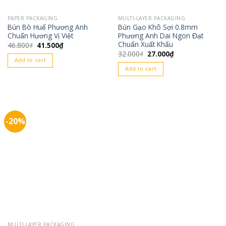
PAPER PACKAGING
MULTI-LAYER PACKAGING
Bún Bò Huế Phương Anh
Bún Gạo Khô Sợi 0.8mm
Chuẩn Hương Vị Việt
Phương Anh Dai Ngon Đạt
Chuẩn Xuất Khẩu
Original
Current
46.800
₫
41.500
₫
price
price
Original
Current
32.000
₫
27.000
₫
was:
is:
price
price
Add to cart
46.800₫.
41.500₫.
was:
is:
Add to cart
32.000₫.
27.000₫.
-20%
MULTI-LAYER PACKAGING