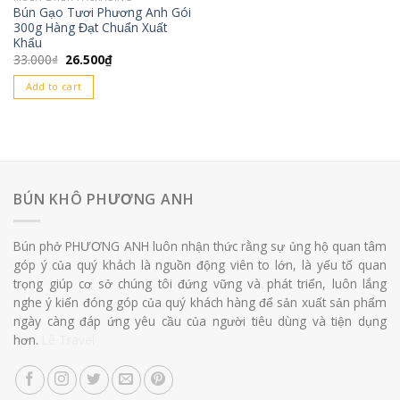
Bún Gạo Tươi Phương Anh Gói
300g Hàng Đạt Chuẩn Xuất
Khẩu
Original
Current
33.000
₫
26.500
₫
price
price
was:
is:
Add to cart
33.000₫.
26.500₫.
BÚN KHÔ PHƯƠNG ANH
Bún phở PHƯƠNG ANH luôn nhận thức rằng sự ủng hộ quan tâm
góp ý của quý khách là nguồn động viên to lớn, là yếu tố quan
trọng giúp cơ sở chúng tôi đứng vững và phát triển, luôn lắng
nghe ý kiến đóng góp của quý khách hàng để sản xuất sản phẩm
ngày càng đáp ứng yêu cầu của người tiêu dùng và tiện dụng
hơn.
Lê Travel