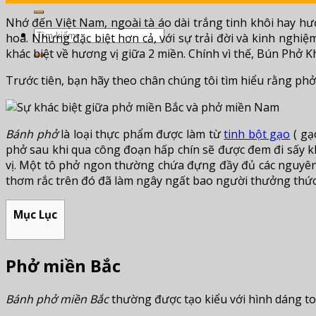
for:
Nhớ đến Việt Nam, ngoài tà áo dài trắng tinh khôi hay 
Search
hoa. Nhưng đặc biệt hơn cả, với sự trải đời và kinh nghi
for:
khác biệt về hương vị giữa 2 miền. Chính vì thế, Bún Ph
Trước tiên, bạn hãy theo chân chúng tôi tìm hiểu rằng phở
Bánh phở
là loại thực phẩm được làm từ
tinh bột gạo
( gạ
phở sau khi qua công đoạn hấp chín sẽ được đem đi sấy 
vị. Một tô phở ngon thường chứa đựng đầy đủ các nguyên 
thơm rắc trên đó đã làm ngây ngất bao người thưởng thứ
Mục Lục
Phở miền Bắc
Bánh phở miền Bắc
thường được tạo kiểu với hình dáng to 