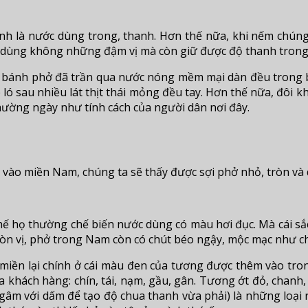
nh là nước dùng trong, thanh. Hơn thế nữa, khi nếm chúng 
 dùng không những đậm vị mà còn giữ được độ thanh trong
úm bánh phở đã trần qua nước nóng mềm mại dàn đều trong 
ó sau nhiều lát thịt thái mỏng đều tay. Hơn thế nữa, đôi khi
thường ngày như tính cách của người dân nơi đây.
ào miền Nam, chúng ta sẽ thấy được sợi phở nhỏ, tròn và dà
hế họ thường chế biến nước dùng có màu hơi đục. Mà cái s
tròn vị, phở trong Nam còn có chút béo ngậy, mộc mạc như c
g miền lại chính ở cái màu đen của tương được thêm vào tr
khách hàng: chín, tái, nạm, gầu, gân. Tương ớt đỏ, chanh, ớ
ngâm với dấm để tạo độ chua thanh vừa phải) là những loại 