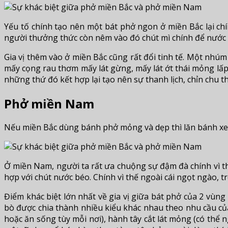
Yếu tố chính tạo nên một bát phở ngon ở miền Bắc lại chí
người thưởng thức còn nêm vào đó chút mì chính để nước
Gia vị thêm vào ở miền Bắc cũng rất đổi tinh tế. Một nh
mấy cọng rau thơm mấy lát gừng, mấy lát ớt thái mỏng lấp l
những thứ đó kết hợp lại tạo nên sự thanh lịch, chỉn chu 
Phở miền Nam
Nếu miền Bắc dùng bánh phở mỏng và dẹp thì lăn bánh xe v
Ở miền Nam, người ta rất ưa chuộng sự đậm đà chính vì t
hợp với chút nước béo. Chính vì thế ngoài cái ngọt ngào, 
Điểm khác biệt lớn nhất về gia vị giữa bát phở của 2 vùn
bò được chia thành nhiều kiểu khác nhau theo nhu cầu của 
hoặc ăn sống tùy mỗi nơi), hành tây cắt lát mỏng (có thể 