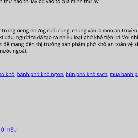
 thứ nào thì lấy bỏ vào tô của mình thứ ấy.
 trưng riêng nhưng cuối cùng, chúng vẫn là món ăn truyền
ì đâu, người ta đã tạo ra nhiều loại phở khô tiện lợi. Với 
t để mang đến thị trường sản phẩm phở khô an toàn vệ sin
 nước ngoài.
hở khô
,
bánh phở khô ngon
,
bún phở khô sạch
,
mua bánh p
HỦ TIẾU