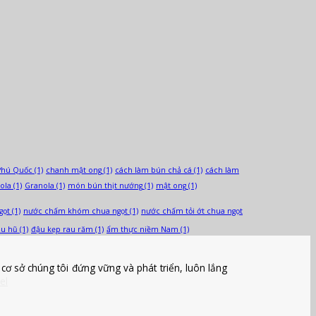
Phú Quốc
(1)
chanh mật ong
(1)
cách làm bún chả cá
(1)
cách làm
ola
(1)
Granola
(1)
món bún thịt nướng
(1)
mật ong
(1)
gọt
(1)
nước chấm khóm chua ngọt
(1)
nước chấm tỏi ớt chua ngọt
ậu hũ
(1)
đậu kẹp rau răm
(1)
ẩm thực niềm Nam
(1)
ơ sở chúng tôi đứng vững và phát triển, luôn lắng
el