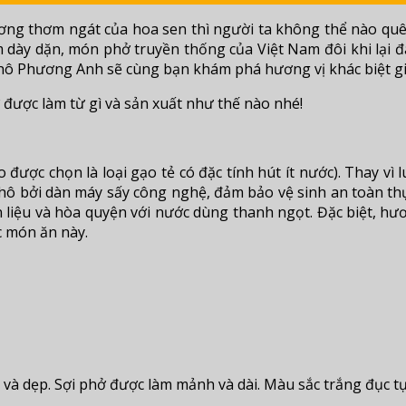
hương thơm ngát của hoa sen thì người ta không thể nào q
ệm dày dặn, món phở truyền thống của Việt Nam đôi khi lại
ở Khô Phương Anh sẽ cùng bạn khám phá hương vị khác biệt 
 được làm từ gì và sản xuất như thế nào nhé!
o được chọn là loại gạo tẻ có đặc tính hút ít nước). Thay vì
khô bởi dàn máy sấy công nghệ, đảm bảo vệ sinh an toàn t
liệu và hòa quyện với nước dùng thanh ngọt. Đặc biệt, hươ
c món ăn này.
và dẹp. Sợi phở được làm mảnh và dài. Màu sắc trắng đục tự