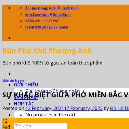
Skip
Ân Hảo Đông, Hoài Ân, Bình Định
to
Info.spevifood@gmail.com
content
08:00 AM - 05:30 PM
(+84) 098.98.023.83 (zalo)
Bún Phở Khô Phương Anh
Bún phở khô 100% từ gạo, an toàn thực phẩm
Món Ăn Ngon
GIỚI THIỆU
Giải thưởng/Chứng nhận
SỰ KHÁC BIỆT GIỮA PHỞ MIỀN BẮC 
SẢN PHẨM
HỢP TÁC
Posted on
12 February, 2021
17 February, 2023
by
Đỗ Hà D
No products in the cart.
12
Search
Feb