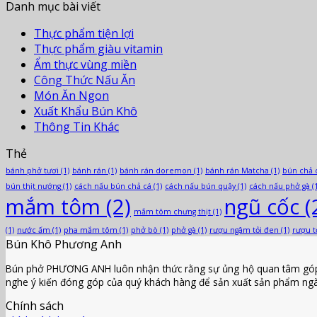
Danh mục bài viết
Thực phẩm tiện lợi
Thực phẩm giàu vitamin
Ẩm thực vùng miền
Công Thức Nấu Ăn
Món Ăn Ngon
Xuất Khẩu Bún Khô
Thông Tin Khác
Thẻ
bánh phở tươi
(1)
bánh rán
(1)
bánh rán doremon
(1)
bánh rán Matcha
(1)
bún chả 
bún thịt nướng
(1)
cách nấu bún chả cá
(1)
cách nấu bún quậy
(1)
cách nấu phở gà
(1
mắm tôm
(2)
ngũ cốc
(
mắm tôm chưng thịt
(1)
(1)
nước ấm
(1)
pha mắm tôm
(1)
phở bò
(1)
phở gà
(1)
rượu ngâm tỏi đen
(1)
rượu t
Bún Khô Phương Anh
Bún phở PHƯƠNG ANH luôn nhận thức rằng sự ủng hộ quan tâm góp ý c
nghe ý kiến đóng góp của quý khách hàng để sản xuất sản phẩm ngà
Chính sách