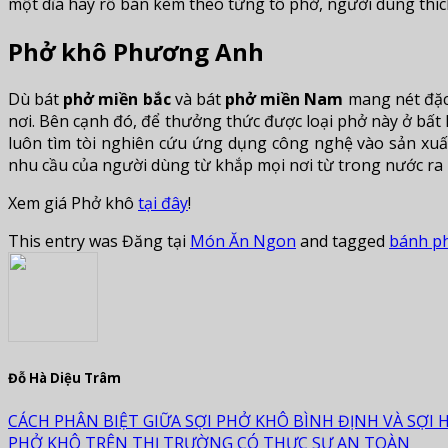
một dĩa hay rổ bán kèm theo từng tô phở, người dùng thích
Phở khô Phương Anh
Dù bát
phở miền bắc
và bát
phở miền Nam
mang nét đặc
nơi. Bên cạnh đó, để thưởng thức được loại phở này ở bất k
luôn tìm tòi nghiên cứu ứng dụng công nghệ vào sản xuấ
nhu cầu của người dùng từ khắp mọi nơi từ trong nước ra
Xem giá Phở khô
tại đây
!
This entry was Đăng tại
Món Ăn Ngon
and tagged
bánh p
Đỗ Hà Diệu Trâm
CÁCH PHÂN BIỆT GIỮA SỢI PHỞ KHÔ BÌNH ĐỊNH VÀ SỢI 
PHỞ KHÔ TRÊN THỊ TRƯỜNG CÓ THỰC SỰ AN TOÀN