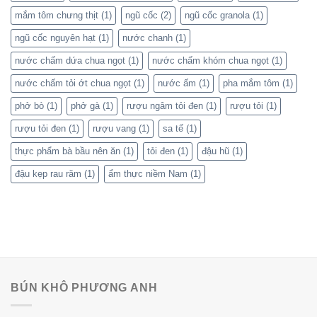
mắm tôm chưng thịt
(1)
ngũ cốc
(2)
ngũ cốc granola
(1)
ngũ cốc nguyên hạt
(1)
nước chanh
(1)
nước chấm dứa chua ngọt
(1)
nước chấm khóm chua ngọt
(1)
nước chấm tỏi ớt chua ngọt
(1)
nước ấm
(1)
pha mắm tôm
(1)
phở bò
(1)
phở gà
(1)
rượu ngâm tỏi đen
(1)
rượu tỏi
(1)
rượu tỏi đen
(1)
rượu vang
(1)
sa tế
(1)
thực phẩm bà bầu nên ăn
(1)
tỏi đen
(1)
đậu hũ
(1)
đậu kẹp rau răm
(1)
ẩm thực niềm Nam
(1)
BÚN KHÔ PHƯƠNG ANH