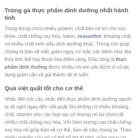
Trứng gà thực phẩm dinh dưỡng nhất hành
tinh
Trong trứng chứa nhiều protein, chất béo có lợi cho sức
khỏe, chất chống oxy hóa, lutein,
zeaxanthin
, khoáng chất
và nhiều chất sinh siêu dinh dưỡng khác. Trứng còn giúp
chúng ta bảo vệ mắt, giảm nguy cơ mắc các bệnh như đục
thủy tinh thể hay thoái hóa điểm vàng. Đây cũng là
thực
phẩm dinh dưỡng
được nhiều chi em yêu thích vì có tác
dụng giảm cân và giá thành rất rẻ luôn.
Quả việt quất tốt cho cơ thể
Nhắc đến trái cây, nhắc đến thực phẩm dinh dưỡng người
ta sẽ nghĩ ngay đến việt quất. Đu không có nhiều khoáng
chất, vitamin như các loại rau củ nhưng nó lại chứa rất
nhiều chất chống oxy hóa. Với hàm lượng cao chất chống
oxy hóa nó giúp bảo vệ cơ thê, bảo vệ não chúng ta. Theo
nhiều nghiên cứu nó có thể hỗ trợ trí nhớ, giảm nguy cơ