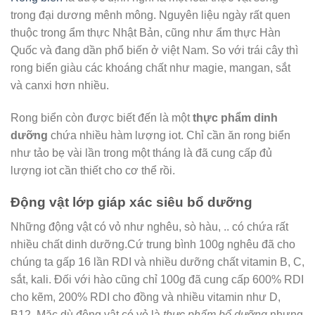
trong đại dương mênh mông. Nguyên liệu ngày rất quen
thuộc trong ẩm thực Nhật Bản, cũng như ẩm thực Hàn
Quốc và đang dần phổ biến ở việt Nam. So với trái cây thì
rong biển giàu các khoáng chất như magie, mangan, sắt
và canxi hơn nhiều.
Rong biển còn được biết đến là một
thực phẩm dinh
dưỡng
chứa nhiều hàm lượng iot. Chỉ cần ăn rong biển
như tảo bẹ vài lần trong một tháng là đã cung cấp đủ
lượng iot cần thiết cho cơ thể rồi.
Động vật lớp giáp xác siêu bổ dưỡng
Những động vật có vỏ như nghêu, sò hàu, .. có chứa rất
nhiều chất dinh dưỡng.Cứ trung bình 100g nghêu đã cho
chúng ta gấp 16 lần RDI và nhiều dưỡng chất vitamin B, C,
sắt, kali. Đối với hào cũng chỉ 100g đã cung cấp 600% RDI
cho kẽm, 200% RDI cho đồng và nhiều vitamin như D,
B12. Mặc dù động vật có vỏ là
thực phẩm bổ dưỡng
nhưng