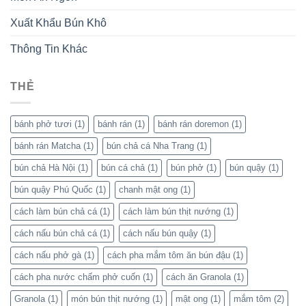
Xuất Khẩu Bún Khô
Thông Tin Khác
THẺ
bánh phở tươi
(1)
bánh rán
(1)
bánh rán doremon
(1)
bánh rán Matcha
(1)
bún chả cá Nha Trang
(1)
bún chả Hà Nội
(1)
bún cá chả
(1)
bún phở
(1)
bún quậy
(1)
bún quậy Phú Quốc
(1)
chanh mật ong
(1)
cách làm bún chả cá
(1)
cách làm bún thịt nướng
(1)
cách nấu bún chả cá
(1)
cách nấu bún quậy
(1)
cách nấu phở gà
(1)
cách pha mắm tôm ăn bún đậu
(1)
cách pha nước chấm phở cuốn
(1)
cách ăn Granola
(1)
Granola
(1)
món bún thịt nướng
(1)
mật ong
(1)
mắm tôm
(2)